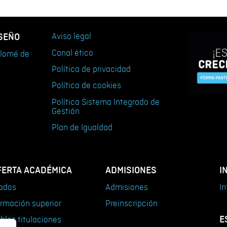
ISEÑO
Aviso legal
Canal ético
tolomé de
Política de privacidad
Política de cookies
m
Política Sistema Integrado de
Gestión
Plan de Igualdad
FERTA ACADÉMICA
ADMISIONES
I
ados
Admisiones
In
rmación superior
Preinscripción
E
bles titulaciones