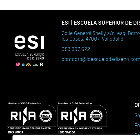
ESI | ESCUELA SUPERIOR DE D
Calle General Shelly s/n, esq. Bar
las Casas, 47007, Valladolid
983 397 622
contacta@laescueladediseno.co
O
Gr
Fo
Do