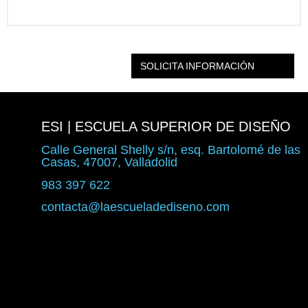
SOLICITA INFORMACIÓN
ESI | ESCUELA SUPERIOR DE DISEÑO
Calle General Shelly s/n, esq. Bartolomé de las
Casas, 47007, Valladolid
983 397 622
contacta@laescueladediseno.com