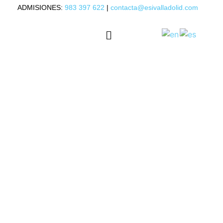
ADMISIONES:
983 397 622
|
contacta@esivalladolid.com
OFERTA ACADÉMICA
ORIENTACIÓN LABORAL