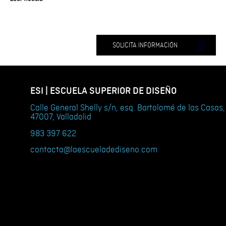
SOLICITA INFORMACIÓN
ESI | ESCUELA SUPERIOR DE DISEÑO
Calle General Shelly s/n, esq. Bartolomé de las Casas,
47007, Valladolid
983 397 622
contacta@laescueladediseno.com