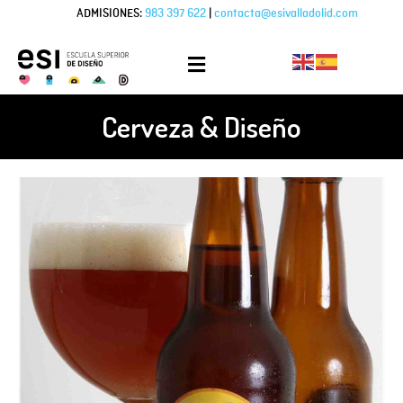
ADMISIONES:
983 397 622
|
contacta@esivalladolid.com
Cerveza & Diseño