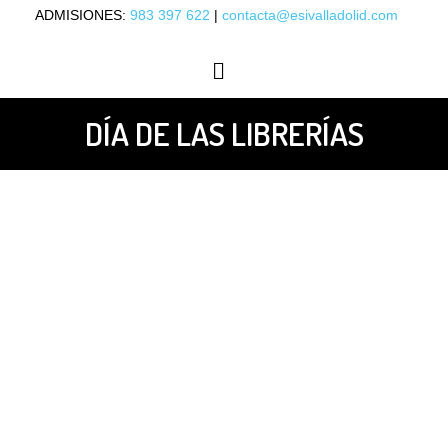
ADMISIONES:
983 397 622
|
contacta@esivalladolid.com
OFERTA ACADÉMICA
ORIENTACIÓN LABORAL
DÍA DE LAS LIBRERÍAS