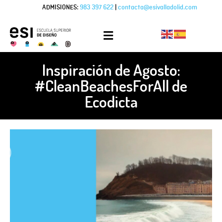
ADMISIONES:
983 397 622
|
contacta@esivalladolid.com
Inspiración de Agosto:
#CleanBeachesForAll de
Ecodicta