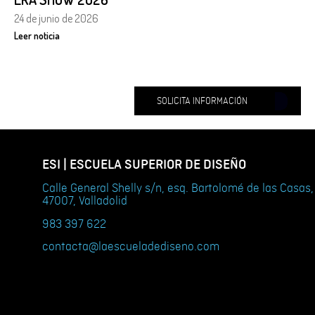
24 de junio de 2026
Leer noticia
SOLICITA INFORMACIÓN
ESI | ESCUELA SUPERIOR DE DISEÑO
Calle General Shelly s/n, esq. Bartolomé de las Casas,
47007, Valladolid
983 397 622
contacta@laescueladediseno.com