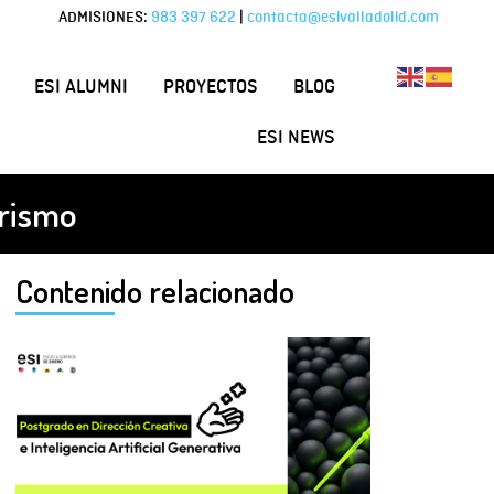
ADMISIONES:
983 397 622
|
contacta@esivalladolid.com
ESI ALUMNI
PROYECTOS
BLOG
ESI NEWS
orismo
Contenido relacionado