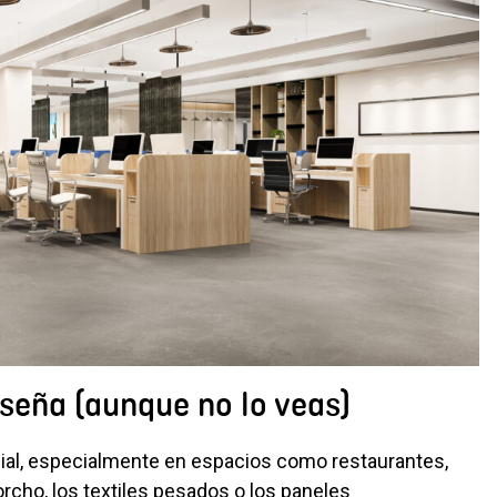
iseña (aunque no lo veas)
ial, especialmente en espacios como restaurantes,
orcho, los textiles pesados o los paneles