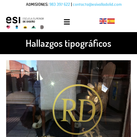
ADMISIONES:
983 397 622
|
contacta@esivalladolid.com
Hallazgos tipográficos