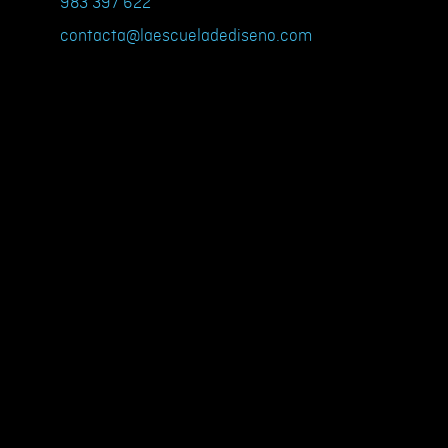
983 397 622
contacta@laescueladediseno.com