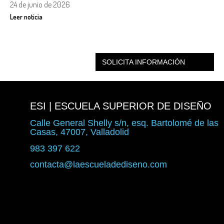
24 de junio de 2026
Leer noticia
SOLICITA INFORMACIÓN
ESI | ESCUELA SUPERIOR DE DISEÑO
Calle General Shelly s/n, esq. Bartolomé de las
Casas, 47007, Valladolid
983 397 622
contacta@laescueladediseno.com