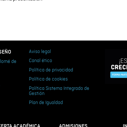
ISEÑO
Aviso legal
Canal ético
tolomé de
Política de privacidad
Política de cookies
m
Política Sistema Integrado de
Gestión
Plan de Igualdad
FERTA ACADÉMICA
ADMISIONES
I