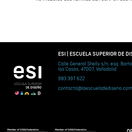
ESI | ESCUELA SUPERIOR DE D
Calle General Shelly s/n, esq. Bar
las Casas, 47007, Valladolid
983 397 622
contacta@laescueladediseno.co
O