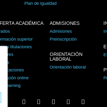
Plan de Igualdad
FERTA ACADÉMICA
ADMISIONES
I
rados
Admisiones
I
rmación superior
Preinscripción
E
bles titulaciones
ORIENTACIÓN
ásteres
E
LABORAL
ursos
Orientación laboral
P
rtificaciones
rmación online
P
I Learning