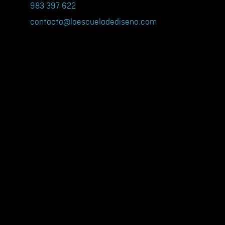
983 397 622
contacta@laescueladediseno.com