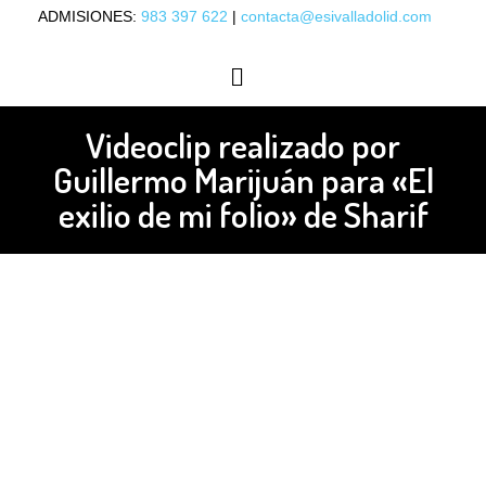
ADMISIONES:
983 397 622
|
contacta@esivalladolid.com
OFERTA ACADÉMICA
ORIENTACIÓN LABORAL
Videoclip realizado por
Guillermo Marijuán para «El
exilio de mi folio» de Sharif