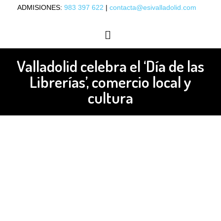
ADMISIONES:
983 397 622
|
contacta@esivalladolid.com
OFERTA ACADÉMICA
ORIENTACIÓN LABORAL
Valladolid celebra el ‘Día de las
Librerías’, comercio local y
cultura