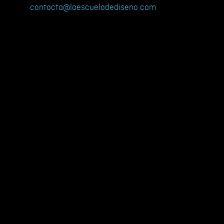
contacta@laescueladediseno.com