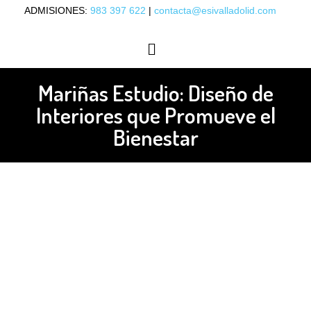
ADMISIONES:
983 397 622
|
contacta@esivalladolid.com
OFERTA ACADÉMICA
ORIENTACIÓN LABORAL
Mariñas Estudio: Diseño de
Interiores que Promueve el
Bienestar