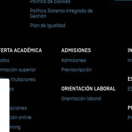
Política de cookies
m
Política Sistema Integrado de
Gestión
Plan de Igualdad
FERTA ACADÉMICA
ADMISIONES
I
ados
Admisiones
In
rmación superior
Preinscripción
E
bles titulaciones
ORIENTACIÓN LABORAL
steres
ES
rsos
Orientación laboral
P
rtificaciones
rmación online
P
I Learning