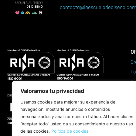
contacta@laescueladediseno.co
O
Gr
Fo
Do
Valoramos tu privacidad
Má
Cu
Usamos cookies para mejorar su experiencia de
navegación, mostrarle anuncios o contenidos
Ce
personalizados y analizar nuestro tráfico. Al hacer clic en
Fo
“Aceptar todo” usted da su consentimiento a nuestro uso
ES
de las cookies.
Política de cookies