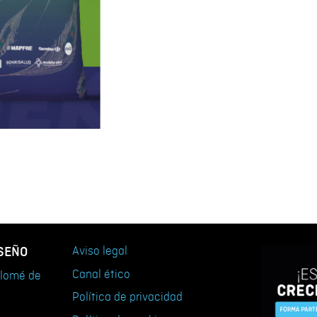
ISEÑO
Aviso legal
Canal ético
tolomé de
Política de privacidad