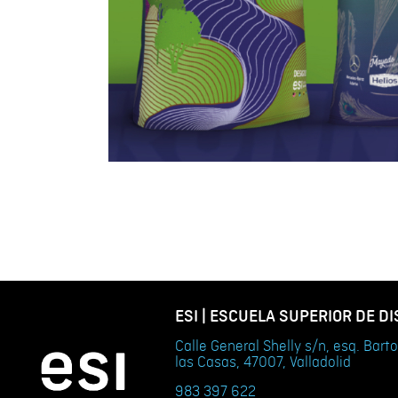
ESI | ESCUELA SUPERIOR DE D
Calle General Shelly s/n, esq. Bar
las Casas, 47007, Valladolid
983 397 622