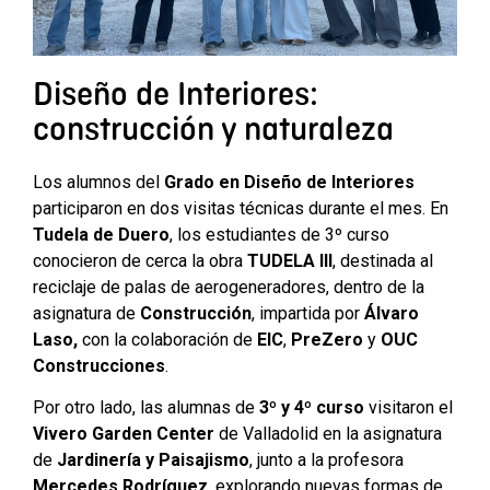
Diseño de Interiores:
construcción y naturaleza
Los alumnos del
Grado en Diseño de Interiores
participaron en dos visitas técnicas durante el mes. En
Tudela de Duero
, los estudiantes de 3º curso
conocieron de cerca la obra
TUDELA III
, destinada al
reciclaje de palas de aerogeneradores, dentro de la
asignatura de
Construcción
, impartida por
Álvaro
Laso,
con la colaboración de
EIC
,
PreZero
y
OUC
Construcciones
.
Por otro lado, las alumnas de
3º y 4º curso
visitaron el
Vivero Garden Center
de Valladolid en la asignatura
de
Jardinería y Paisajismo
, junto a la profesora
Mercedes Rodríguez
, explorando nuevas formas de