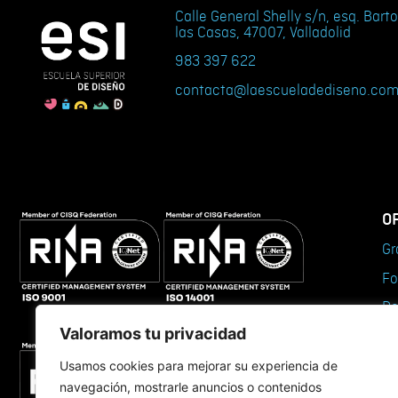
Calle General Shelly s/n, esq. Bar
las Casas, 47007, Valladolid
983 397 622
contacta@laescueladediseno.co
O
Gr
Fo
Do
Valoramos tu privacidad
Má
Cu
Usamos cookies para mejorar su experiencia de
navegación, mostrarle anuncios o contenidos
Ce