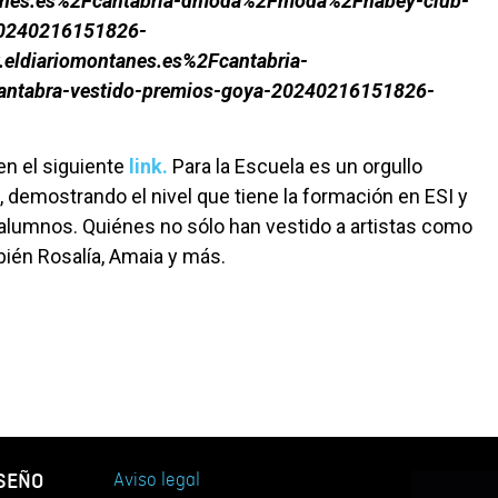
anes.es%2Fcantabria-dmoda%2Fmoda%2Fhabey-club-
20240216151826-
ldiariomontanes.es%2Fcantabria-
tabra-vestido-premios-goya-20240216151826-
en el siguiente
link.
Para la Escuela es un orgullo
 demostrando el nivel que tiene la formación en ESI y
 alumnos. Quiénes no sólo han vestido a artistas como
bién Rosalía, Amaia y más.
ISEÑO
Aviso legal