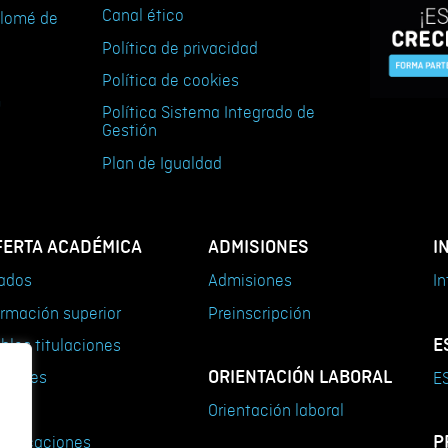
Canal ético
tolomé de
Política de privacidad
Política de cookies
m
Política Sistema Integrado de
Gestión
Plan de Igualdad
FERTA ACADÉMICA
ADMISIONES
I
ados
Admisiones
In
rmación superior
Preinscripción
E
bles titulaciones
ORIENTACIÓN LABORAL
steres
ES
rsos
Orientación laboral
P
rtificaciones