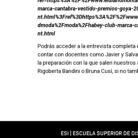
ref=https%3A%2F%2Fwww.eldiariomont
marca-cantabra-vestido-premios-goya-
nt.html%3Fref%3Dhttps%3A%2F%2Fwww.e
dmoda%2Fmoda%2Fhabey-club-marca-can
nt.html
Podrás acceder a la entrevista completa 
contar con docentes como Javier y Salva,
la preparación con la que salen nuestros
Rigoberta Bandini o Bruna Cusí, si no tam
ESI | ESCUELA SUPERIOR DE D