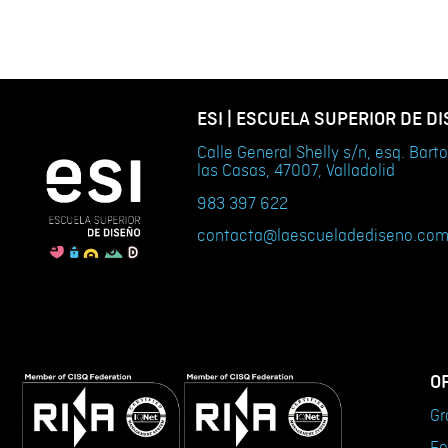
ESI | ESCUELA SUPERIOR DE D
Calle General Shelly s/n, esq. Bar
las Casas, 47007, Valladolid
983 397 622
contacta@laescueladediseno.co
O
Gr