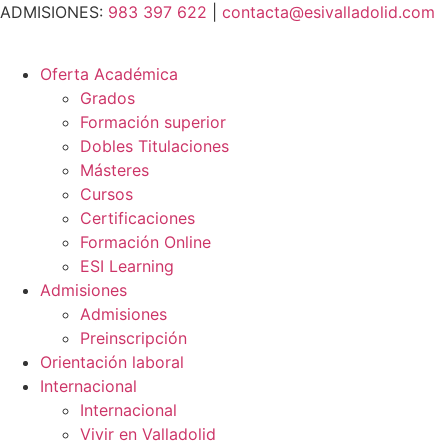
Ir
ADMISIONES:
983 397 622
|
contacta@esivalladolid.com
al
contenido
Oferta Académica
Grados
Formación superior
Dobles Titulaciones
Másteres
Cursos
Certificaciones
Formación Online
ESI Learning
Admisiones
Admisiones
Preinscripción
Orientación laboral
Internacional
Internacional
Vivir en Valladolid