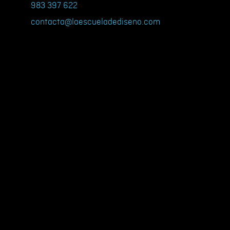
983 397 622
contacta@laescueladediseno.com