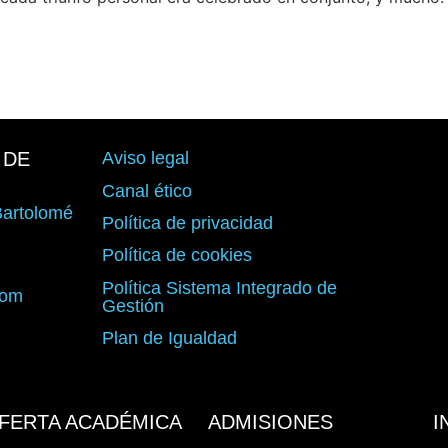
 DE
Aviso legal
Canal ético
 Bartolomé
Política de privacidad
d
Política de cookies
Política Sistema Integrado de
com
Gestión
Plan de Igualdad
FERTA ACADÉMICA
ADMISIONES
I