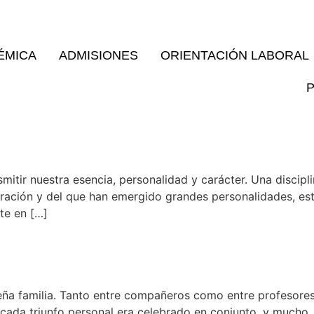
ÉMICA
ADMISIONES
ORIENTACIÓN LABORAL
tir nuestra esencia, personalidad y carácter. Una disciplin
ración y del que han emergido grandes personalidades, esti
te en […]
a familia. Tanto entre compañeros como entre profesores 
cada triunfo personal era celebrado en conjunto, y mucho.