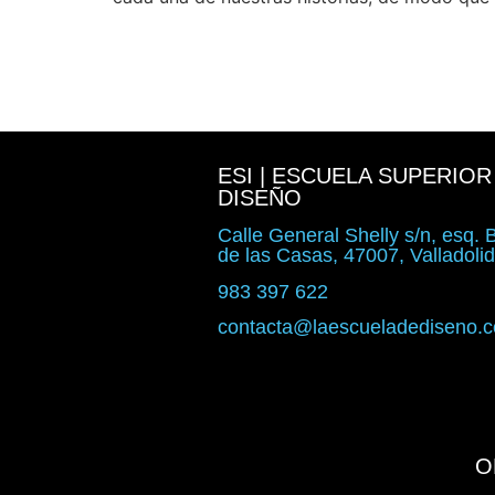
ESI | ESCUELA SUPERIOR
DISEÑO
Calle General Shelly s/n, esq.
de las Casas, 47007, Valladoli
983 397 622
contacta@laescueladediseno.
O