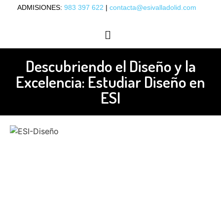
ADMISIONES:
983 397 622
|
contacta@esivalladolid.com
OFERTA ACADÉMICA
ORIENTACIÓN LABORAL
Descubriendo el Diseño y la
Excelencia: Estudiar Diseño en
ESI