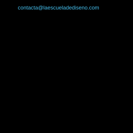
contacta@laescueladediseno.com