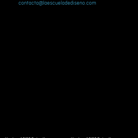
contacta@laescueladediseno.com