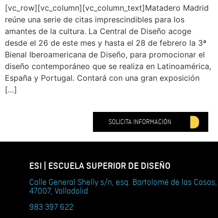
[vc_row][vc_column][vc_column_text]Matadero Madrid
reúne una serie de citas imprescindibles para los
amantes de la cultura. La Central de Diseño acoge
desde el 26 de este mes y hasta el 28 de febrero la 3ª
Bienal Iberoamericana de Diseño, para promocionar el
diseño contemporáneo que se realiza en Latinoamérica,
España y Portugal. Contará con una gran exposición
[…]
SOLICITA INFORMACIÓN
ESI | ESCUELA SUPERIOR DE DISEÑO
Calle General Shelly s/n, esq. Bartolomé de las Casas,
47007, Valladolid
983 397 622