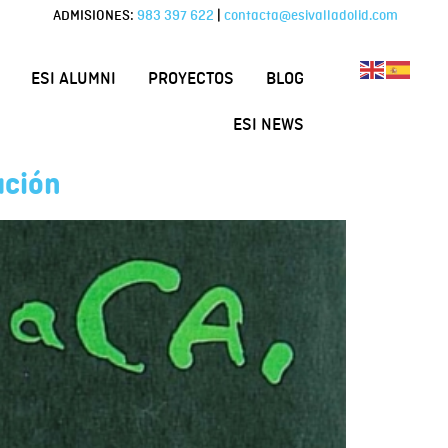
ADMISIONES:
983 397 622
|
contacta@esivalladolid.com
ESI ALUMNI
PROYECTOS
BLOG
ESI NEWS
ación