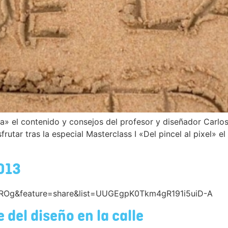
ra» el contenido y consejos del profesor y diseñador Carlos
frutar tras la especial Masterclass I «Del pincel al pixel» e
2013
7ROg&feature=share&list=UUGEgpK0Tkm4gR191i5uiD-A
 del diseño en la calle