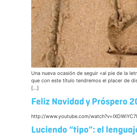
Una nueva ocasión de seguir «al pie de la let
que con este título tendremos el placer de dis
[…]
Feliz Navidad y Próspero 
http://www.youtube.com/watch?v=IXDWiYC
Luciendo “tipo”: el lenguaje