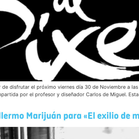
r de disfrutar el próximo viernes día 30 de Noviembre a la
impartida por el profesor y diseñador Carlos de Miguel. Est
llermo Marijuán para «El exilio de m